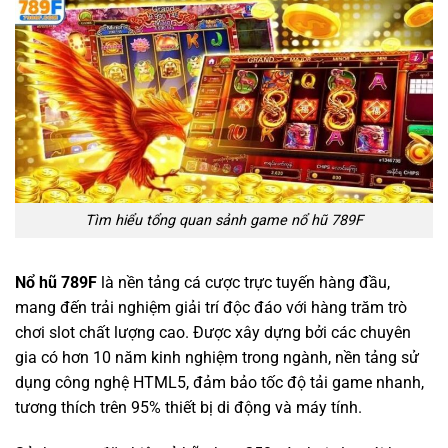
Tìm hiểu tổng quan sảnh game nổ hũ 789F
Nổ hũ 789F
là nền tảng cá cược trực tuyến hàng đầu,
mang đến trải nghiệm giải trí độc đáo với hàng trăm trò
chơi slot chất lượng cao. Được xây dựng bởi các chuyên
gia có hơn 10 năm kinh nghiệm trong ngành, nền tảng sử
dụng công nghệ HTML5, đảm bảo tốc độ tải game nhanh,
tương thích trên 95% thiết bị di động và máy tính.