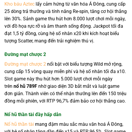
Kho báu Aztec
lấy cảm hứng từ văn hóa Á Đông, cung cấp
25 dòng trả thưởng và tính năng Re-spin, tăng cơ hội thắng
lên 30%. Sảnh game thu hút hơn 8.000 lượt chơi mỗi ngày,
với đồ họa rực rỡ và âm thanh sống động. Jackpot tối đa
đạt 1,5 tỷ đồng, cùng hệ số nhân x20 khi kích hoạt biểu
tượng Scatter, mang đến trải nghiệm thú vị.
Đường mạt chược 2
Đường mạt chược 2
nổi bật với biểu tượng Wild mở rộng,
cung cấp 15 vòng quay miễn phí và hệ số nhân tối đa x10.
Slot game này thu hút hơn 5.000 lượt chơi mỗi ngày
trên
nổ hũ 789F
nhờ giao diện 3D bắt mắt và luật game
đơn giản. Thành viên có thể nhận thưởng lên đến 150 triệu
đồng mỗi phiên, với RTP 96,7% đảm bảo cơ hội thắng cao.
Nổ hũ thần tài đầy hấp dẫn
Nổ hũ thần tài
mang đậm màu sắc màu văn hoá Á Đông,
với hệ số nhân tăng dần đến x15 và RTP 96,5%. Slot game