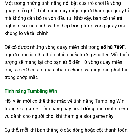
Một trong những tính năng nổi bật của trò chơi là vòng
quay miễn phí. Tính năng này giúp người tham gia quay hũ
mà không cần bỏ ra vốn đầu tư. Nhờ vậy, bạn có thể trải
nghiệm sự kịch tính và hồi hộp trong từng vòng quay mà
không lo về tài chính.
Để có được những vòng quay miễn phí trong
nổ hũ 789F
,
người chơi cần thu thập nhiều biểu tượng Scatter. Mỗi biểu
tượng sẽ mang lại cho bạn từ 5 đến 10 vòng quay miễn
phí, tạo cơ hội làm giàu nhanh chóng và giúp bạn phát tài
trong chớp mắt.
Tính năng Tumbling Win
Hội viên mới có thể thắc mắc về tính năng Tumbling Win
trong slot game. Tính năng này hoạt động như một nhiệm
vụ dành cho người chơi khi tham gia slot game này.
Cụ thể, mỗi khi bạn thắng ở các dòng hoặc cột thanh toán,