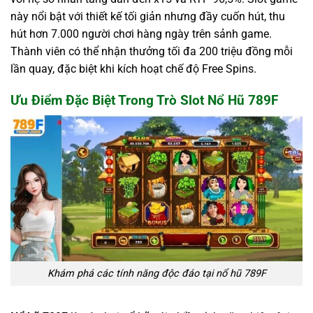
này nổi bật với thiết kế tối giản nhưng đầy cuốn hút, thu
hút hơn 7.000 người chơi hàng ngày trên sảnh game.
Thành viên có thể nhận thưởng tối đa 200 triệu đồng mỗi
lần quay, đặc biệt khi kích hoạt chế độ Free Spins.
Ưu Điểm Đặc Biệt Trong Trò Slot Nổ Hũ 789F
Khám phá các tính năng độc đáo tại nổ hũ 789F