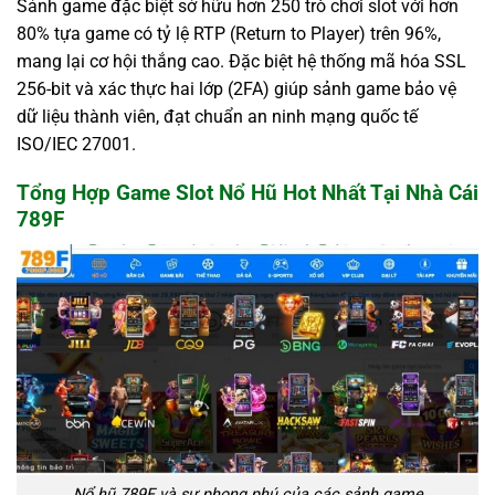
Sảnh game đặc biệt sở hữu hơn 250 trò chơi slot với hơn
80% tựa game có tỷ lệ RTP (Return to Player) trên 96%,
mang lại cơ hội thắng cao. Đặc biệt hệ thống mã hóa SSL
256-bit và xác thực hai lớp (2FA) giúp sảnh game bảo vệ
dữ liệu thành viên, đạt chuẩn an ninh mạng quốc tế
ISO/IEC 27001.
Tổng Hợp Game Slot Nổ Hũ Hot Nhất Tại Nhà Cái
789F
Nổ hũ 789F và sự phong phú của các sảnh game