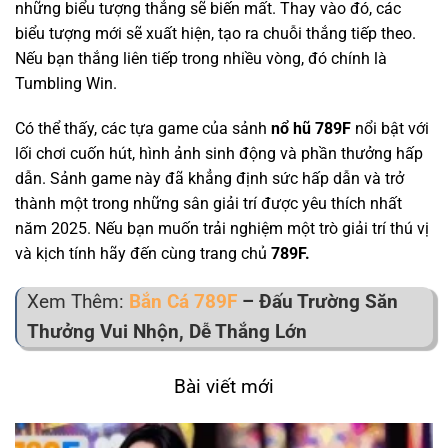
những biểu tượng thắng sẽ biến mất. Thay vào đó, các
biểu tượng mới sẽ xuất hiện, tạo ra chuỗi thắng tiếp theo.
Nếu bạn thắng liên tiếp trong nhiều vòng, đó chính là
Tumbling Win.
Có thể thấy, các tựa game của sảnh
nổ hũ 789F
nổi bật với
lối chơi cuốn hút, hình ảnh sinh động và phần thưởng hấp
dẫn. Sảnh game này đã khẳng định sức hấp dẫn và trở
thành một trong những sân giải trí được yêu thích nhất
năm 2025. Nếu bạn muốn trải nghiệm một trò giải trí thú vị
và kịch tính hãy đến cùng trang chủ
789F.
Xem Thêm:
Bắn Cá 789F
– Đấu Trường Săn
Thưởng Vui Nhộn, Dễ Thắng Lớn
Bài viết mới