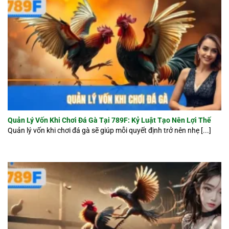
Quản Lý Vốn Khi Chơi Đá Gà Tại 789F: Kỷ Luật Tạo Nên Lợi Thế
Quản lý vốn khi chơi đá gà sẽ giúp mỗi quyết định trở nên nhẹ [...]