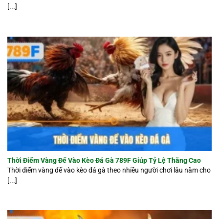
[...]
Thời Điểm Vàng Để Vào Kèo Đá Gà 789F Giúp Tỷ Lệ Thắng Cao
Thời điểm vàng để vào kèo đá gà theo nhiều người chơi lâu năm cho
[...]