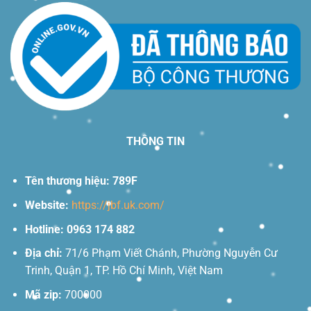
THÔNG TIN
Tên thương hiệu:
789F
Website:
https://jbf.uk.com/
Hotline:
0963 174 882
Địa chỉ:
71/6 Phạm Viết Chánh, Phường Nguyễn Cư
Trinh, Quận 1, TP. Hồ Chí Minh, Việt Nam
Mã zip:
700000