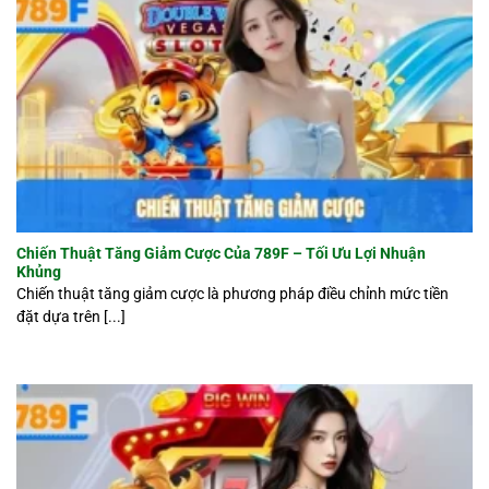
Chiến Thuật Tăng Giảm Cược Của 789F – Tối Ưu Lợi Nhuận
Khủng
Chiến thuật tăng giảm cược là phương pháp điều chỉnh mức tiền
đặt dựa trên [...]