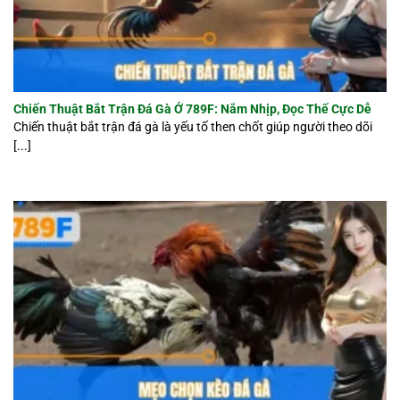
Chiến Thuật Bắt Trận Đá Gà Ở 789F: Nắm Nhịp, Đọc Thế Cực Dễ
Chiến thuật bắt trận đá gà là yếu tố then chốt giúp người theo dõi
[...]