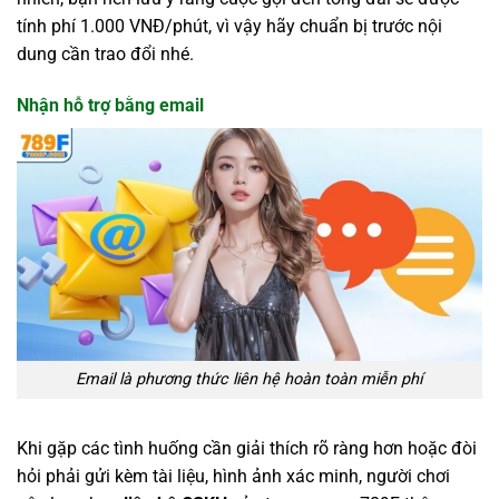
tính phí 1.000 VNĐ/phút, vì vậy hãy chuẩn bị trước nội
dung cần trao đổi nhé.
Nhận hỗ trợ bằng email
Email là phương thức liên hệ hoàn toàn miễn phí
Khi gặp các tình huống cần giải thích rõ ràng hơn hoặc đòi
hỏi phải gửi kèm tài liệu, hình ảnh xác minh, người chơi