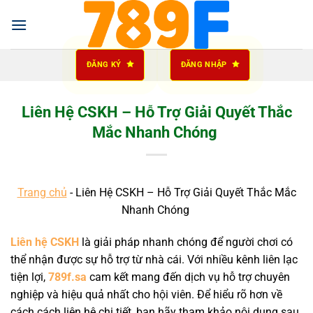
Skip
to
content
ĐĂNG KÝ
ĐĂNG NHẬP
Liên Hệ CSKH – Hỗ Trợ Giải Quyết Thắc
Mắc Nhanh Chóng
Trang chủ
-
Liên Hệ CSKH – Hỗ Trợ Giải Quyết Thắc Mắc
Nhanh Chóng
Liên hệ CSKH
là giải pháp nhanh chóng để người chơi có
thể nhận được sự hỗ trợ từ nhà cái. Với nhiều kênh liên lạc
tiện lợi,
789f.sa
cam kết mang đến dịch vụ hỗ trợ chuyên
nghiệp và hiệu quả nhất cho hội viên. Để hiểu rõ hơn về
cách cách liên hệ chi tiết, bạn hãy tham khảo nội dung sau