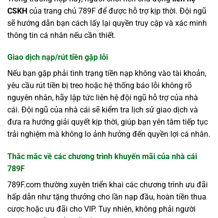
CSKH
của trang chủ 789F để được hỗ trợ kịp thời. Đội ngũ
sẽ hướng dẫn bạn cách lấy lại quyền truy cập và xác minh
thông tin cá nhân nếu cần thiết.
Giao dịch nạp/rút tiền gặp lỗi
Nếu bạn gặp phải tình trạng tiền nạp không vào tài khoản,
yêu cầu rút tiền bị treo hoặc hệ thống báo lỗi không rõ
nguyên nhân, hãy lập tức liên hệ đội ngũ hỗ trợ của nhà
cái. Đội ngũ của nhà cái sẽ kiểm tra lịch sử giao dịch và
đưa ra hướng giải quyết kịp thời, giúp bạn yên tâm tiếp tục
trải nghiệm mà không lo ảnh hưởng đến quyền lợi cá nhân.
Thắc mắc về các chương trình khuyến mãi của nhà cái
789F
789F.com thường xuyên triển khai các chương trình ưu đãi
hấp dẫn như tặng thưởng cho lần nạp đầu, hoàn tiền thua
cược hoặc ưu đãi cho VIP. Tuy nhiên, không phải người