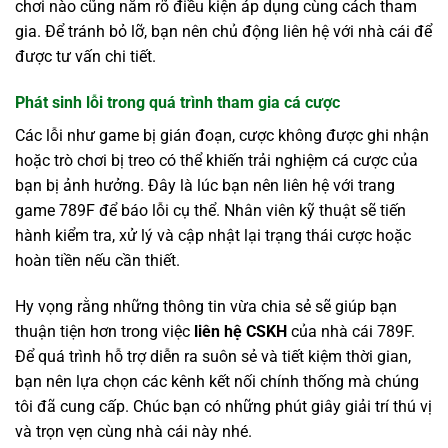
chơi nào cũng nắm rõ điều kiện áp dụng cùng cách tham
gia. Để tránh bỏ lỡ, bạn nên chủ động liên hệ với nhà cái để
được tư vấn chi tiết.
Phát sinh lỗi trong quá trình tham gia cá cược
Các lỗi như game bị gián đoạn, cược không được ghi nhận
hoặc trò chơi bị treo có thể khiến trải nghiệm cá cược của
bạn bị ảnh hưởng. Đây là lúc bạn nên liên hệ với trang
game 789F để báo lỗi cụ thể. Nhân viên kỹ thuật sẽ tiến
hành kiểm tra, xử lý và cập nhật lại trạng thái cược hoặc
hoàn tiền nếu cần thiết.
Hy vọng rằng những thông tin vừa chia sẻ sẽ giúp bạn
thuận tiện hơn trong việc
liên hệ CSKH
của nhà cái 789F.
Để quá trình hỗ trợ diễn ra suôn sẻ và tiết kiệm thời gian,
bạn nên lựa chọn các kênh kết nối chính thống mà chúng
tôi đã cung cấp. Chúc bạn có những phút giây giải trí thú vị
và trọn vẹn cùng nhà cái này nhé.