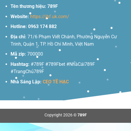
Tên thương hiệu:
789F
Website:
https://jbf.uk.com/
Hotline:
0963 174 882
Địa chỉ:
71/6 Phạm Viết Chánh, Phường Nguyễn Cư
Trinh, Quận 1, TP. Hồ Chí Minh, Việt Nam
Mã zip:
700000
Hashtag:
#789F #789Fbet #NhàCái789F
#TrangChủ789F
Nhà Sáng Lập:
CEO TỀ HẠC
Copyright 2026 ©
789F