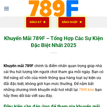
Skip
to
content
ĐĂNG KÝ
ĐĂNG NHẬP
Khuyến Mãi 789F – Tổng Hợp Các Sự Kiện
Đặc Biệt Nhất 2025
Khuyến mãi 789F
chính là điểm nhấn quan trọng giúp nhà
cái thu hút lượng lớn người chơi tham gia mỗi ngày. Bạn có
thể nâng số vốn của mình thông qua hàng loạt sự kiện ưu
đãi đặc biệt, không giới hạn mức thưởng. Để nắm bắt
những chương trình khuyến mãi hot nhất tại
789f.kim
bạn
hãy theo dõi bài viết sau đây.
Điều kiện cần đáp ứng để tham gia khuyến mãi