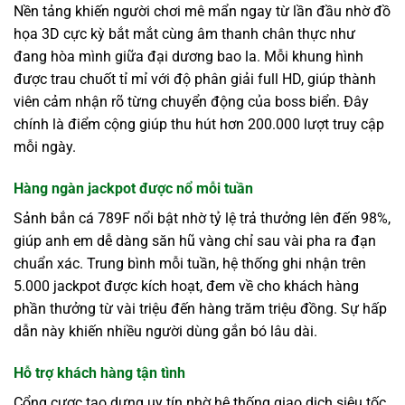
Nền tảng khiến người chơi mê mẩn ngay từ lần đầu nhờ đồ
họa 3D cực kỳ bắt mắt cùng âm thanh chân thực như
đang hòa mình giữa đại dương bao la. Mỗi khung hình
được trau chuốt tỉ mỉ với độ phân giải full HD, giúp thành
viên cảm nhận rõ từng chuyển động của boss biển. Đây
chính là điểm cộng giúp thu hút hơn 200.000 lượt truy cập
mỗi ngày.
Hàng ngàn jackpot được nổ mỗi tuần
Sảnh bắn cá 789F nổi bật nhờ tỷ lệ trả thưởng lên đến 98%,
giúp anh em dễ dàng săn hũ vàng chỉ sau vài pha ra đạn
chuẩn xác. Trung bình mỗi tuần, hệ thống ghi nhận trên
5.000 jackpot được kích hoạt, đem về cho khách hàng
phần thưởng từ vài triệu đến hàng trăm triệu đồng. Sự hấp
dẫn này khiến nhiều người dùng gắn bó lâu dài.
Hỗ trợ khách hàng tận tình
Cổng cược tạo dựng uy tín nhờ hệ thống giao dịch siêu tốc