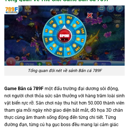
Tổng quan đôi nét về sảnh Bắn cá 789F
Game Bắn cá 789F
một đấu trường đại dương sôi động,
nơi người chơi thỏa sức săn thưởng với hàng trăm loài sinh
vật biển rực rỡ. Sân chơi này thu hút hơn 50.000 thành viên
tham gia mỗi ngày nhờ giao diện bắt mắt, đồ họa 3D chân
thực cùng âm thanh sống động đến từng chi tiết. Từng
đường đạn, từng cú hạ gục boss đều mang lại cảm giác