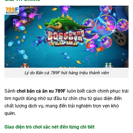
Lý do Bắn cá 789F hút hàng triệu thành viên
Sảnh
chơi bắn cá ăn xu 789F
luôn biết cách chinh phục trái
tim người dùng nhờ sự đầu tư chỉn chu từ giao diện đến
chất lượng dịch vụ, mang đến trải nghiệm trọn vẹn khó
quên.
Giao diện trò chơi sắc nét đến từng chi tiết