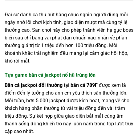
Đại sư đánh cá thu hút hàng chục nghìn người dùng mỗi
ngày nhờ lối chơi kịch tính, giao diện mượt mà cùng tỷ lệ
thưởng cao. Sân chơi này cho phép thành viên hạ gục boss
biển sâu chỉ bằng vài phát đạn chuẩn xác, nhận về phần
thưởng giá trị từ 1 triệu đến hơn 100 triệu đồng. Mỗi
khoảnh khắc trải nghiệm đều mang lại cảm giác hồi hộp,
khó rời mắt.
Tựa game bắn cá jackpot nổ hũ trúng lớn
Bắn cá jackpot đổi thưởng
tại
bắn cá 789F
được xem là
điểm đến lý tưởng cho anh em yêu thích săn thưởng lớn.
Mỗi tuần, hơn 5.000 jackpot được kích hoạt, mang về cho
khách hàng phần thưởng từ vài triệu đồng đến vài trăm
triệu đồng. Sự kết hợp giữa giao diện bắt mắt cùng âm
thanh sống động khiến trò này luôn nằm trong top lượt truy
cập cao nhất.