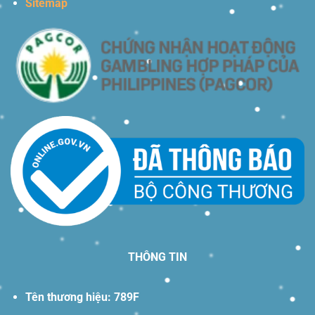
Sitemap
THÔNG TIN
Tên thương hiệu:
789F