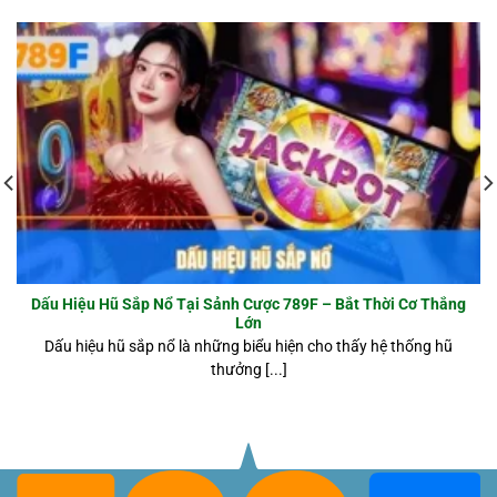
Dấu Hiệu Hũ Sắp Nổ Tại Sảnh Cược 789F – Bắt Thời Cơ Thắng
Lớn
Dấu hiệu hũ sắp nổ là những biểu hiện cho thấy hệ thống hũ
thưởng [...]