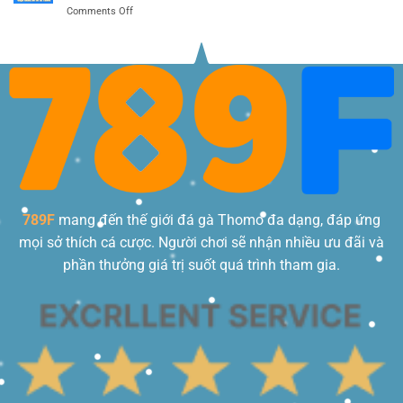
Tối
Chuyên
on
Comments Off
Nổ
Ưu
Gia
Chọn
Hũ
Lợi
Game
789F,
Nhuận
Nổ
Cơ
Khủng
Hũ
Hội
Dễ
Trúng
Trúng
Jackpot
Tại
Tiền
789F
Tỷ
Với
Mẹo
Thực
Tế
Hiệu
789F
mang đến thế giới đá gà Thomo đa dạng, đáp ứng
Quả
mọi sở thích cá cược. Người chơi sẽ nhận nhiều ưu đãi và
phần thưởng giá trị suốt quá trình tham gia.