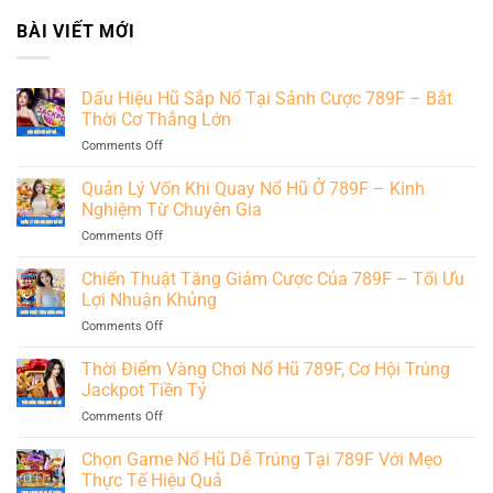
BÀI VIẾT MỚI
Dấu Hiệu Hũ Sắp Nổ Tại Sảnh Cược 789F – Bắt
Thời Cơ Thắng Lớn
on
Comments Off
Dấu
Hiệu
Quản Lý Vốn Khi Quay Nổ Hũ Ở 789F – Kinh
Hũ
Nghiệm Từ Chuyên Gia
Sắp
on
Comments Off
Nổ
Quản
Tại
Lý
Chiến Thuật Tăng Giảm Cược Của 789F – Tối Ưu
Sảnh
Vốn
Cược
Lợi Nhuận Khủng
Khi
789F
on
Comments Off
Quay
–
Chiến
Nổ
Bắt
Thuật
Thời Điểm Vàng Chơi Nổ Hũ 789F, Cơ Hội Trúng
Hũ
Thời
Tăng
Ở
Jackpot Tiền Tỷ
Cơ
Giảm
789F
Thắng
on
Comments Off
Cược
–
Lớn
Thời
Của
Kinh
Điểm
Chọn Game Nổ Hũ Dễ Trúng Tại 789F Với Mẹo
789F
Nghiệm
Vàng
–
Thực Tế Hiệu Quả
Từ
Chơi