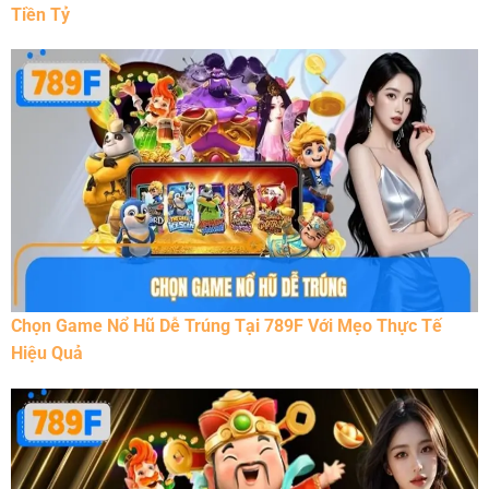
Tiền Tỷ
Chọn Game Nổ Hũ Dễ Trúng Tại 789F Với Mẹo Thực Tế
Hiệu Quả