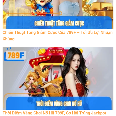
Chiến Thuật Tăng Giảm Cược Của 789F – Tối Ưu Lợi Nhuận
Khủng
Thời Điểm Vàng Chơi Nổ Hũ 789F, Cơ Hội Trúng Jackpot