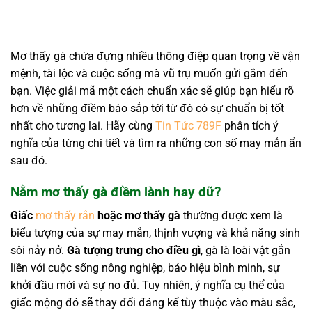
Mơ thấy gà chứa đựng nhiều thông điệp quan trọng về vận
mệnh, tài lộc và cuộc sống mà vũ trụ muốn gửi gắm đến
bạn. Việc giải mã một cách chuẩn xác sẽ giúp bạn hiểu rõ
hơn về những điềm báo sắp tới từ đó có sự chuẩn bị tốt
nhất cho tương lai. Hãy cùng
Tin Tức 789F
phân tích ý
nghĩa của từng chi tiết và tìm ra những con số may mắn ẩn
sau đó.
Nằm mơ thấy gà điềm lành hay dữ?
Giấc
mơ thấy rắn
hoặc mơ thấy gà
thường được xem là
biểu tượng của sự may mắn, thịnh vượng và khả năng sinh
sôi nảy nở.
Gà tượng trưng cho điều gì
, gà là loài vật gắn
liền với cuộc sống nông nghiệp, báo hiệu bình minh, sự
khởi đầu mới và sự no đủ. Tuy nhiên, ý nghĩa cụ thể của
giấc mộng đó sẽ thay đổi đáng kể tùy thuộc vào màu sắc,