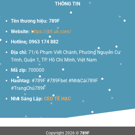
THÔNG TIN
Tên thương hiệu:
789F
Website:
https://jbf.uk.com/
Hotline:
0963 174 882
Địa chỉ:
71/6 Phạm Viết Chánh, Phường Nguyễn Cư
Trinh, Quận 1, TP. Hồ Chí Minh, Việt Nam
Mã zip:
700000
Hashtag:
#789F #789Fbet #NhàCái789F
#TrangChủ789F
Nhà Sáng Lập:
CEO TỀ HẠC
Copyright 2026 ©
789F