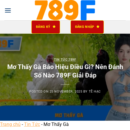
Skip
to
content
ĐĂNG KÝ
ĐĂNG NHẬP
TIN TỨC 789F
Mơ Thấy Gà Báo Hiệu Điều Gì? Nên Đánh
Số Nào 789F Giải Đáp
POSTED ON
25 NOVEMBER, 2025
BY
TỀ HẠC
Trang chủ
-
Tin Tức
-
Mơ Thấy Gà