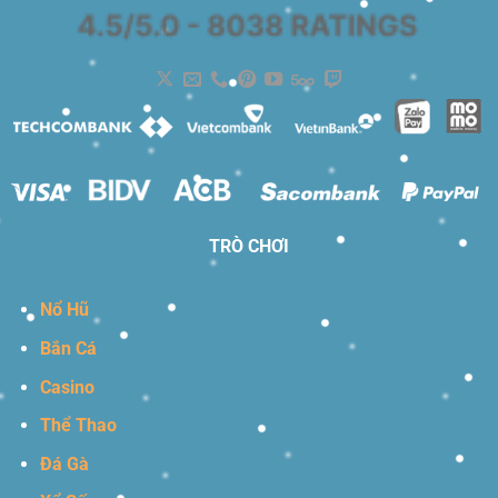
TRÒ CHƠI
Nổ Hũ
Bắn Cá
Casino
Thể Thao
Đá Gà