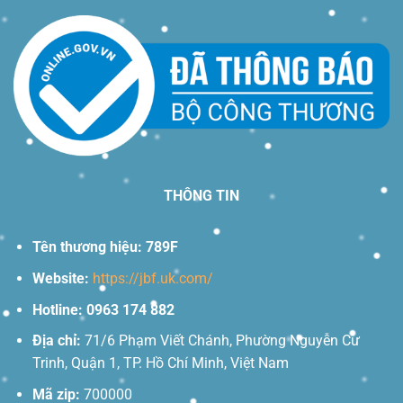
THÔNG TIN
Tên thương hiệu:
789F
Website:
https://jbf.uk.com/
Hotline:
0963 174 882
Địa chỉ:
71/6 Phạm Viết Chánh, Phường Nguyễn Cư
Trinh, Quận 1, TP. Hồ Chí Minh, Việt Nam
Mã zip:
700000