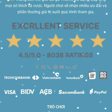
mọi sở thích cá cược. Người chơi sẽ nhận nhiều ưu đãi và
phần thưởng giá trị suốt quá trình tham gia.
TRÒ CHƠI