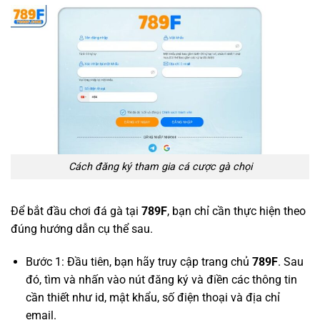
Cách đăng ký tham gia cá cược gà chọi
Để bắt đầu chơi đá gà tại
789F
, bạn chỉ cần thực hiện theo
đúng hướng dẫn cụ thể sau.
Bước 1: Đầu tiên, bạn hãy truy cập trang chủ
789F
. Sau
đó, tìm và nhấn vào nút đăng ký và điền các thông tin
cần thiết như id, mật khẩu, số điện thoại và địa chỉ
email.