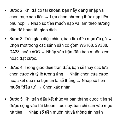
Bước 2: Khi đã có tài khoản, bạn hãy đăng nhập và
chọn mục nạp tiền → Lựa chọn phương thức nạp tiền
phù hợp → Nhập số tiền muốn nạp và làm theo hướng
dẫn để hoàn tất giao dịch.
Bước 3: Trên giao diện chính, bạn tìm đến mục đá gà →
Chọn một trong các sảnh sẵn có gồm WS168, SV388,
GA28, hoặc AOG → Nhấp vào trận đấu bạn muốn xem
hoặc đặt cược.
Bước 4: Trong giao diện trận đấu, bạn sẽ thấy các lựa
chọn cược và tỷ lệ tương ứng → Nhấn chọn cửa cược
hoặc kết quả mà bạn tin là sẽ thắng → Nhập số tiền
muốn “đầu tư” → Chọn xác nhận.
Bước 5: Khi trận đấu kết thúc và bạn thắng cược, tiền sẽ
được cộng vào tài khoản. Lúc này, bạn chỉ cần vào mục
rút tiền → Nhập số tiền muốn rút và thông tin ngân